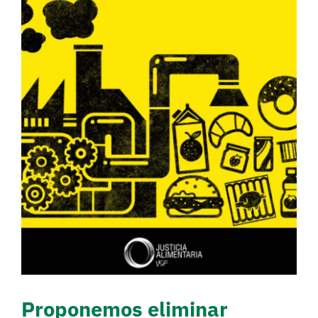
Proponemos eliminar
consumo y promoción de
alimentos insanos en las
escuelas dominicanas
Campañas
Cooperación
Investigación
Sense
categoritzar
Proponemos eliminar