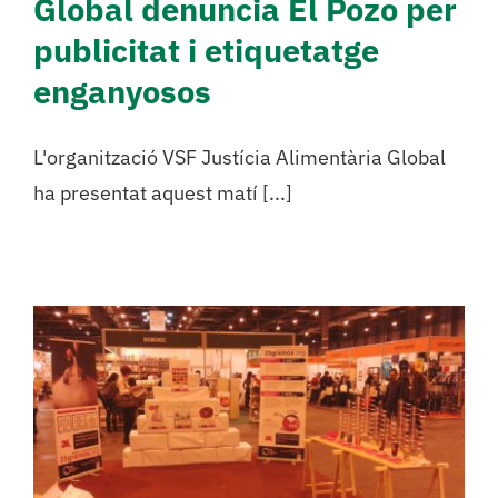
Global denuncia El Pozo per
publicitat i etiquetatge
enganyosos
L'organització VSF Justícia Alimentària Global
ha presentat aquest matí [...]
Vols ser una de les
nostres voluntàries del
Biocultura Madrid?
Sense categoritzar