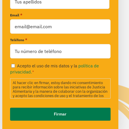
Cognoms
*
Email
*
Teléfono
Privacidad
Acepto el uso de mis datos y la
política de
*
privacidad.
*
Al hacer clic en firmar, estoy dando mi consentimiento
para recibir información sobre las iniciativas de Justicia
Alimentaria y la manera de colaborar con la organización
y acepto las condiciones de uso y el tratamiento de los
datos según los términos incluidos en la Política de
Privacidad. Desde Justicia Alimentaria estamos
comprometidos a utilizar tus datos para gestionar la
relación de manera transparente y alineada con nuestros
objetivos. Si deseas obtener detalles sobre tus
derechos, no dudes en ponerte en contacto con nosotros
a través del correo electrónico