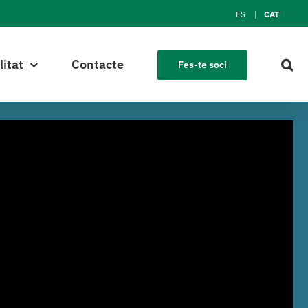
ES
CAT
litat
Contacte
Fes-te soci