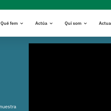
Qué fem
Actúa
Qui som
Actua
 nuestra