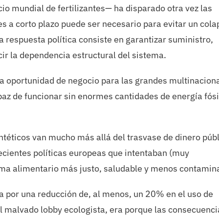
o mundial de fertilizantes— ha disparado otra vez las
es a corto plazo puede ser necesario para evitar un cola
 respuesta política consiste en garantizar suministro,
cir la dependencia estructural del sistema.
na oportunidad de negocio para las grandes multinacion
paz de funcionar sin enormes cantidades de energía fósi
intéticos van mucho más allá del trasvase de dinero púb
 recientes políticas europeas que intentaban (muy
tema alimentario más justo, saludable y menos contamin
a por una reducción de, al menos, un 20% en el uso de
r el malvado lobby ecologista, era porque las consecuenc