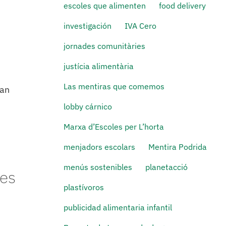
escoles que alimenten
food delivery
investigación
IVA Cero
jornades comunitàries
justícia alimentària
Las mentiras que comemos
ran
lobby cárnico
Marxa d’Escoles per L’horta
menjadors escolars
Mentira Podrida
menús sostenibles
planetacció
des
plastívoros
publicidad alimentaria infantil