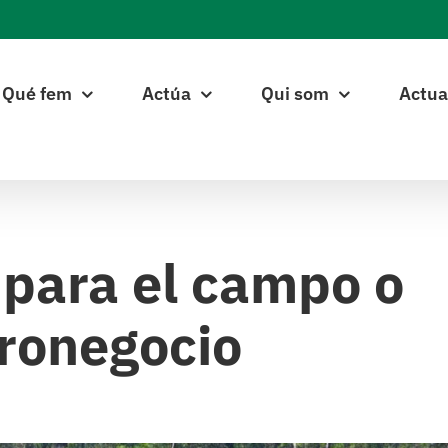
Qué fem
Actúa
Qui som
Actua
 para el campo o
gronegocio