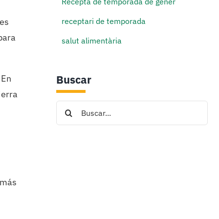
Recepta de temporada de gener
receptari de temporada
les
para
salut alimentària
Buscar
 En
ierra
Search
for:
s más