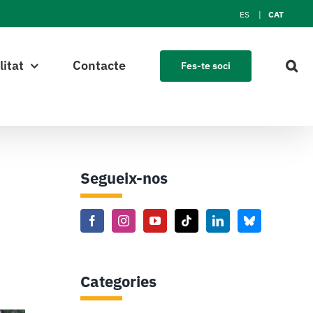
ES
CAT
litat
Contacte
Fes-te soci
Segueix-nos
Categories