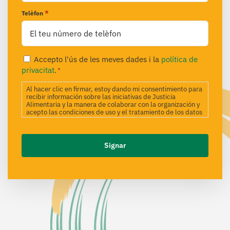
*
Telèfon
Privacitat
Accepto l'ús de les meves dades i la
política de
*
privacitat
.
*
Al hacer clic en firmar, estoy dando mi consentimiento para
recibir información sobre las iniciativas de Justicia
Alimentaria y la manera de colaborar con la organización y
acepto las condiciones de uso y el tratamiento de los datos
según los términos incluidos en la Política de Privacidad.
Desde Justicia Alimentaria estamos comprometidos a
utilizar tus datos para gestionar la relación de manera
transparente y alineada con nuestros objetivos. Si deseas
obtener detalles sobre tus derechos, no dudes en ponerte
en contacto con nosotros a través del correo electrónico
info@justiciaalimentaria.org.