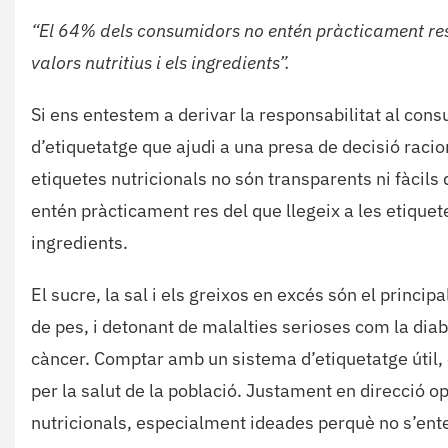
“El 64% dels consumidors no entén pràcticament res d
valors nutritius i els ingredients”.
Si ens entestem a derivar la responsabilitat al con
d’etiquetatge que ajudi a una presa de decisió raciona
etiquetes nutricionals no són transparents ni fàcils
entén pràcticament res del que llegeix a les etiquetes
ingredients.
El sucre, la sal i els greixos en excés són el princi
de pes, i detonant de malalties serioses com la diabe
càncer. Comptar amb un sistema d’etiquetatge útil, 
per la salut de la població. Justament en direcció o
nutricionals, especialment ideades perquè no s’ent