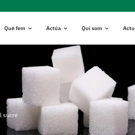
Qué fem
Actúa
Qui som
Actu
l sucre