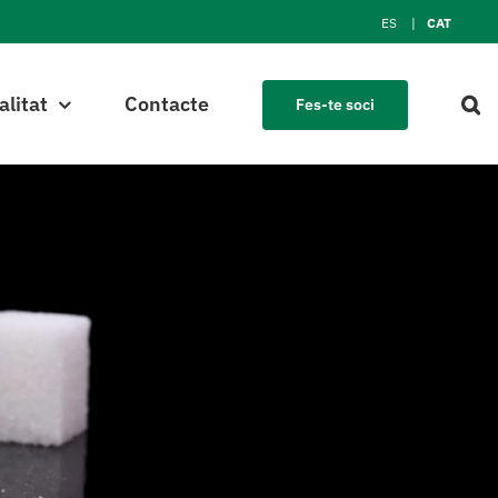
ES
CAT
alitat
Contacte
Fes-te soci