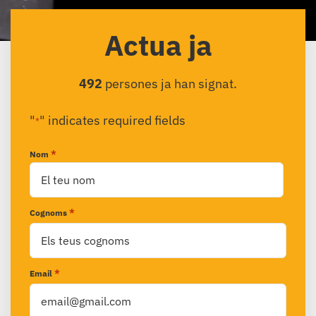
Actua ja
492
persones ja han signat.
"
" indicates required fields
*
*
Nom
Nom
*
Cognoms
*
Email