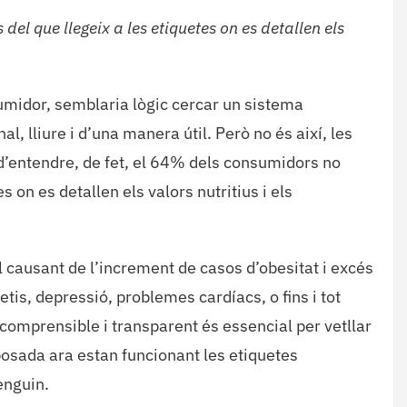
el que llegeix a les etiquetes on es detallen els
sumidor, semblaria lògic cercar un sistema
l, lliure i d’una manera útil. Però no és així, les
 d’entendre, de fet, el 64% dels consumidors no
 on es detallen els valors nutritius i els
pal causant de l’increment de casos d’obesitat i excés
tis, depressió, problemes cardíacs, o fins i tot
comprensible i transparent és essencial per vetllar
posada ara estan funcionant les etiquetes
enguin.