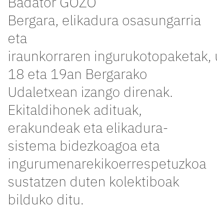
Badator
GOZO
Bergara,
elikadura
osasungarria
eta
iraunkorraren
inguruko
topaketak
,
18 eta 19an
Bergarako
Udaletxean
izango
direnak
.
Ekitaldi
honek
adituak
,
erakundeak
eta
elikadura
-
sistema
bidezkoagoa
eta
ingurumenarekiko
errespetuzkoa
sustatzen
duten
kolektiboak
bilduko
ditu
.