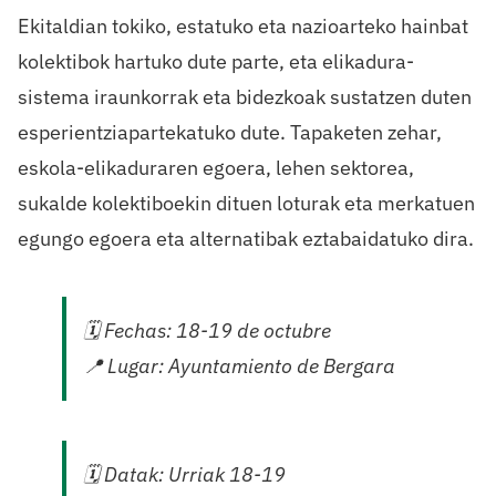
Ekitaldian
tokiko
,
estatuko
eta
nazioarteko
hainbat
kolektibok
hartuko
dute
parte, eta
elikadura
-
sistema
iraunkorrak
eta
bidezkoak
sustatzen
duten
esperientzia
partekatuko
dute
.
Tapaketen
zehar
,
eskola-elikaduraren
egoera
,
lehen
sektorea
,
sukalde
kolektiboekin
dituen
loturak
eta
merkatuen
egungo
egoera
eta
alternatibak
eztabaidatuko
dira
.
🗓
️
Fechas
: 18-19 de octubre
📍
Lugar
: Ayuntamiento de Bergara
🗓
️
Datak
:
Urriak
18-19