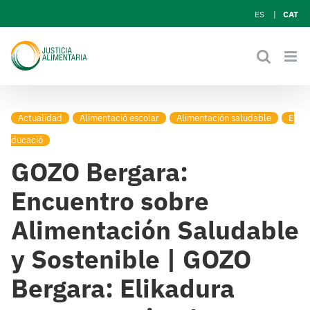
Skip
ES
CAT
to
content
Actualidad
Alimentació escolar
Alimentación saludable
E
ducació
GOZO Bergara:
Encuentro sobre
Alimentación Saludable
y Sostenible | GOZO
Bergara: Elikadura