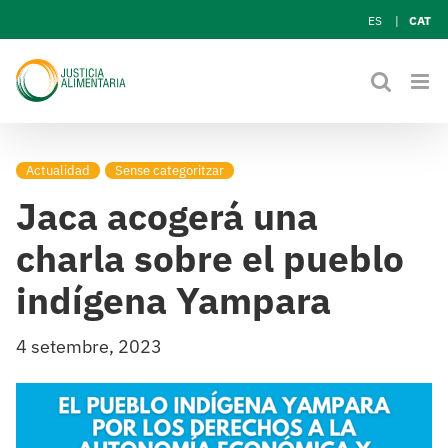
Skip
ES
CAT
to
content
Actualidad
Sense categoritzar
Jaca acogerá una
charla sobre el pueblo
indígena Yampara
4 setembre, 2023