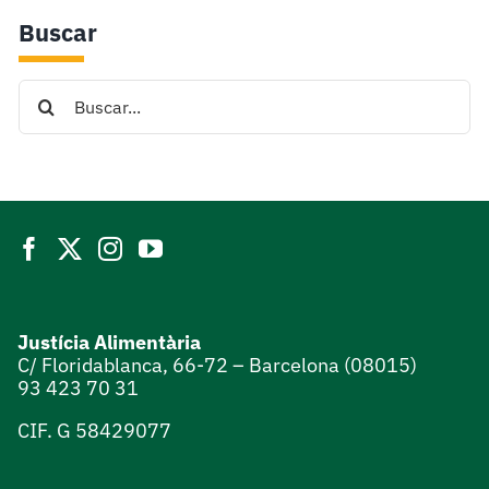
Buscar
Search
for:
Justícia Alimentària
C/ Floridablanca, 66-72 – Barcelona (08015)
93 423 70 31
CIF. G 58429077