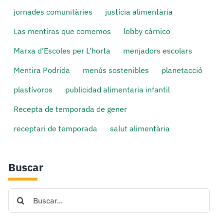
jornades comunitàries
justícia alimentària
Las mentiras que comemos
lobby cárnico
Marxa d’Escoles per L’horta
menjadors escolars
Mentira Podrida
menús sostenibles
planetacció
plastívoros
publicidad alimentaria infantil
Recepta de temporada de gener
receptari de temporada
salut alimentària
Buscar
Search
for: