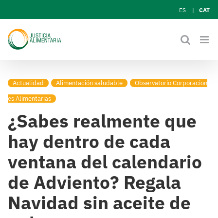
Skip
ES
CAT
to
content
Actualidad
Alimentación saludable
Observatorio Corporacion
es Alimentarias
¿Sabes realmente que
hay dentro de cada
ventana del calendario
de Adviento? Regala
Navidad sin aceite de