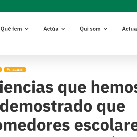
Qué fem
Actúa
Qui som
Actua
Educació
riencias que hemo
n demostrado que
comedores escolar