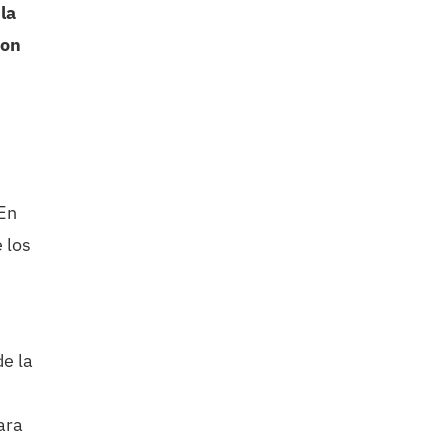
la
son
 En
 los
de la
ara