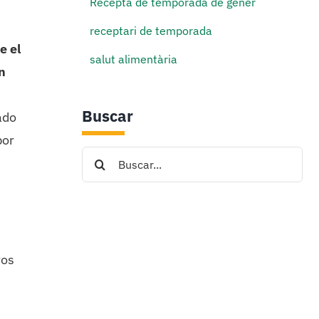
Recepta de temporada de gener
receptari de temporada
e el
salut alimentària
n
Buscar
ado
por
Search
for:
ros