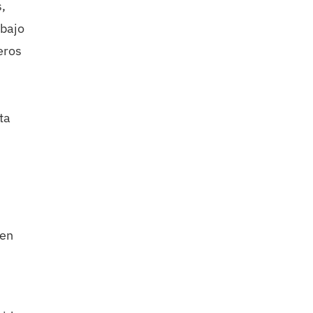
,
abajo
eros
ta
 en