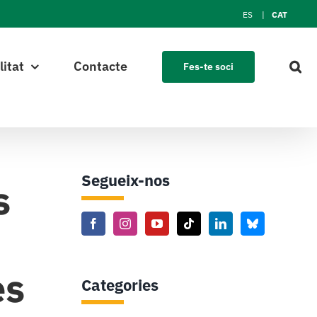
ES
CAT
litat
Contacte
Fes-te soci
Segueix-nos
s
es
Categories