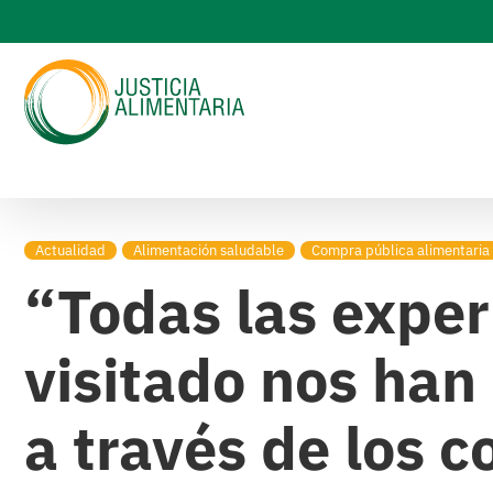
Skip
to
content
Actualidad
Alimentación saludable
Compra pública alimentaria
“Todas las expe
visitado nos ha
a través de los 