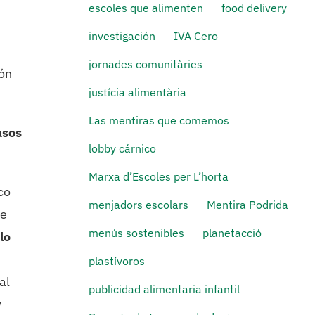
escoles que alimenten
food delivery
investigación
IVA Cero
jornades comunitàries
ión
justícia alimentària
Las mentiras que comemos
asos
lobby cárnico
Marxa d’Escoles per L’horta
co
menjadors escolars
Mentira Podrida
de
menús sostenibles
planetacció
lo
plastívoros
al
publicidad alimentaria infantil
w