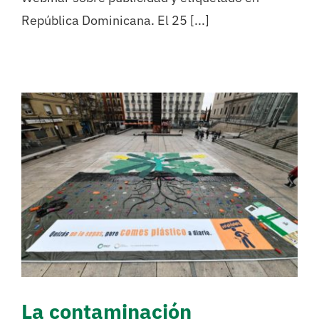
República Dominicana. El 25 [...]
La contaminación
microplástica en la tierra
podría ser hasta 23 veces
mayor que en el océano
Actualidad
Campañas
Investigación
La contaminación