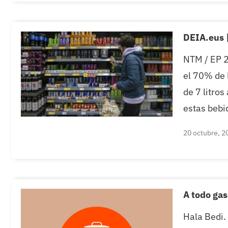
DEIA.eus |
NTM / EP 2
el 70% de 
de 7 litros
estas bebi
20 octubre, 2
A todo gas
Hala Bedi.