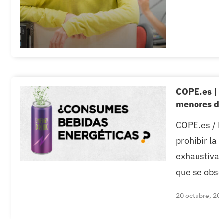
COPE.es | 
menores d
COPE.es / 
prohibir l
exhaustiva
que se obs
20 octubre, 2