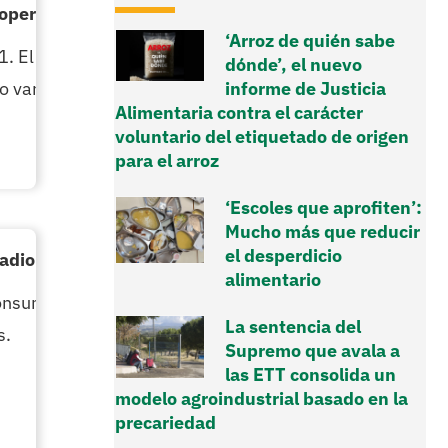
ooperación en Haití
‘Arroz de quién sabe
El ingeniero agrónomo y técnico de
dónde’, el nuevo
o varias instalaciones en busca de ideas.
informe de Justicia
Alimentaria contra el carácter
voluntario del etiquetado de origen
para el arroz
‘Escoles que aprofiten’:
Mucho más que reducir
el desperdicio
dio Vitoria.
alimentario
umidores sobre la actual situación de
La sentencia del
s.
Supremo que avala a
las ETT consolida un
modelo agroindustrial basado en la
precariedad