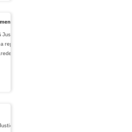
a menores
G Justicia Alimentaria, aproximadamente,
 regular, y un 12% de ellos ingiere más
 alrededor del 20% se siente atraído por
usticia Alimentaria y partícipe en la