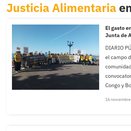
Justicia Alimentaria
en
El gasto e
Junta de 
DIARIO PÚB
el campo d
comunidade
convocator
Congo y Bo
16 noviembre