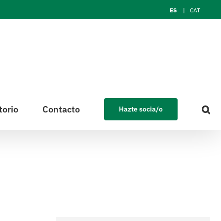
ES
CAT
torio
Contacto
Hazte socia/o