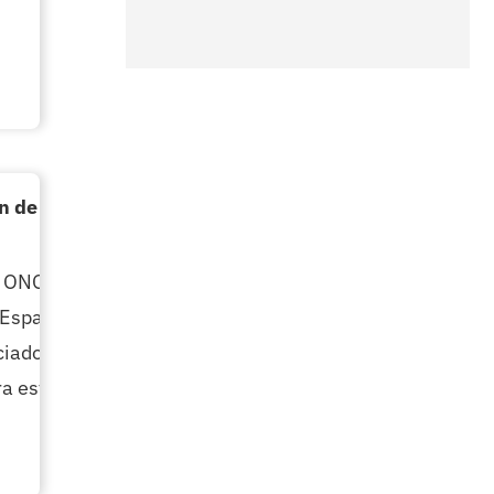
n de la venta de bebidas energéticas a
 ONG Justicia Alimentaria propone
 España y reclama una regulación
iados a la ingesta de estas bebidas, ya
ra este tipo de productos en el mercado.