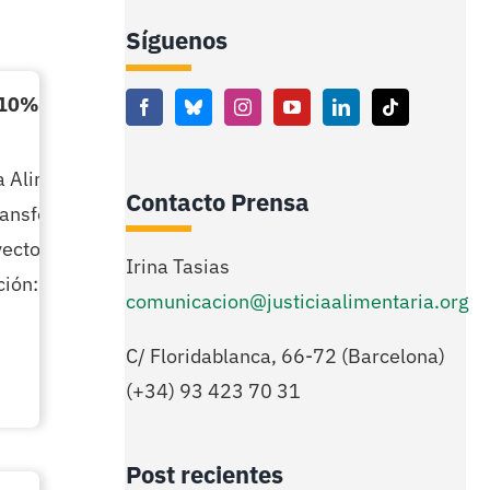
Síguenos
 10% con el mayor presupuesto de la
a Alimentaria, otra ONGD que trabaja en
Contacto Prensa
ransformación social en varias
ctos que ha presentado a la última
Irina Tasias
ión: dos para República Democrática del
comunicacion@justiciaalimentaria.org
C/ Floridablanca, 66-72 (Barcelona)
(+34) 93 423 70 31
Post recientes