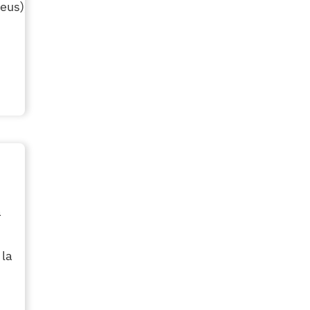
eus), por su campaña "Ikastetxerik ez
a
 la