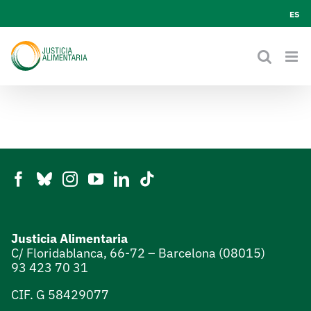
Skip
ES
to
content
Justicia Alimentaria
C/ Floridablanca, 66-72 – Barcelona (08015)
93 423 70 31
CIF. G 58429077