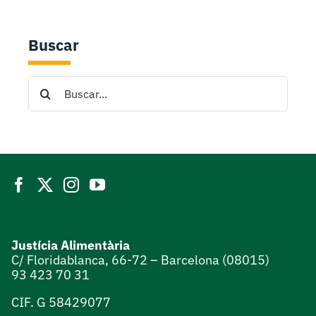
Buscar
Search
for:
Justícia Alimentària
C/ Floridablanca, 66-72 – Barcelona (08015)
93 423 70 31
CIF. G 58429077