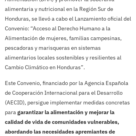
alimentaria y nutricional
en la
R
egión
S
ur de
Honduras, se llevó a cabo el
L
anzamiento oficial del
C
onvenio
:
“Acceso al Derecho Humano a la
Alimentación de mujeres, familias campesinas,
pescadoras y
marisqueras en sistemas
alimentarios locales sostenibles y resilientes al
C
ambio
C
limático en
Honduras”
.
Este
Convenio
, financiado por la
Agencia Es
pañola
de Cooperación Internacional para el Desarrollo
(AECID)
,
persigue
implementar medidas concretas
para
garantizar la alimentación y mejorar la
calidad de vida de comunidades vulnerables
,
abordando las necesidades apremiantes de