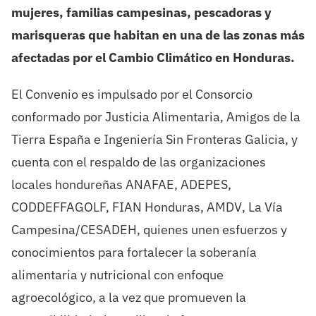
mujeres,
familias
campesinas, pescadoras y
marisqueras
que habitan en una de las zonas más
afectadas por
el
C
ambio
C
limático en Honduras.
El
C
onvenio es impulsado por el
C
onsorcio
conformad
o
por
Justicia Alimentaria,
Amigos de la
Tierra
España
e Ingeniería Sin Fronteras
Ga
licia
,
y
cuenta con
e
l
respaldo de las
organizaciones
locales
hondureñas
ANAFAE,
ADEPES,
CODDEFFAGOLF,
FIAN Honduras, A
MDV
,
La
V
í
a
Campesina
/
CESADE
H
, quienes
unen
esfuerzos y
conocimientos para fortalecer la
sobera
n
ía
alimentaria y
nutricional
con enfoque
agroecológico
, a la vez que promueven la