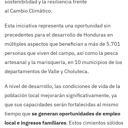
sostenibilidad y la resiliencia frente
al
C
ambio
C
limático.
Est
a iniciativa
representa una oportunidad sin
precedentes para el desarrollo de Honduras en
múltiples aspectos
que benefician
a más de 5.70
1
personas
que viven del campo,
así como
la pesca
artesanal
y la marisquería
,
en 10 municipios de los
departamentos de Valle y Choluteca
.
A nivel de
desarrollo
, l
as condiciones de vida de
la
poblaci
ón
local
mejora
rán
significativamente, ya
que
sus
capacidades
se
rán
fortalec
idas al mismo
tiempo
que
se generan oportunidades de empleo
local
e ingresos
familiares
. Estos cimientos sólidos