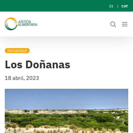
Skip
ES
CAT
to
content
Actualidad
Los Doñanas
18 abril, 2023