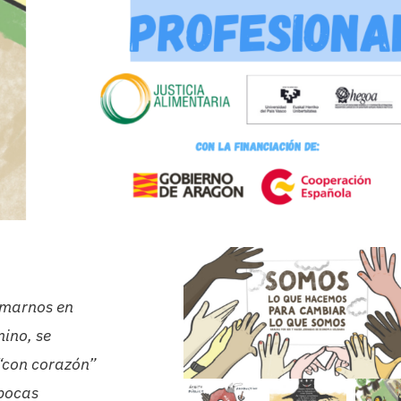
tomarnos en
ino, se
“con corazón”
 pocas