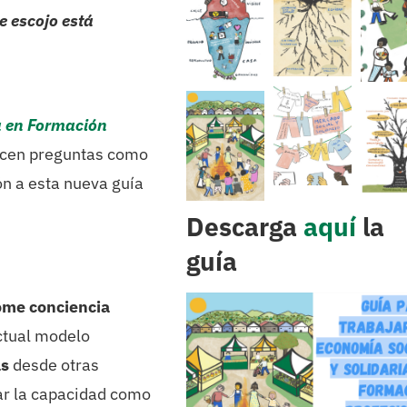
 escojo está
ia en Formación
acen preguntas como
n a esta nueva guía
Descarga
aquí
la
guía
ome conciencia
ctual modelo
as
desde otras
var la capacidad como