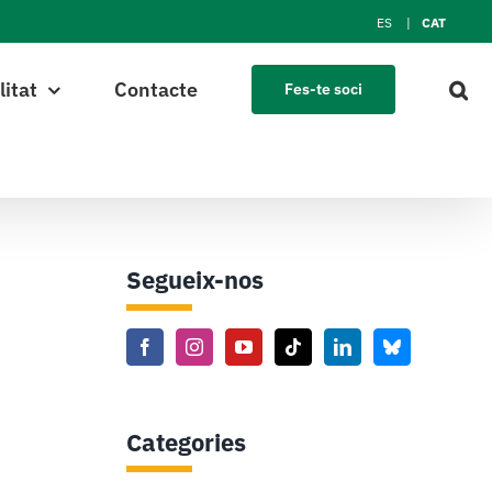
ES
CAT
litat
Contacte
Fes-te soci
Segueix-nos
Categories