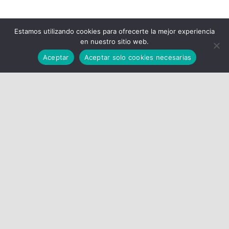
Estamos utilizando cookies para ofrecerte la mejor experiencia
en nuestro sitio web.
Aceptar
Aceptar solo cookies necesarias
Justicia Alimentaria
C/ Floridablanca, 66-72 – Barcelona (08015)
93 423 70 31
CIF. G 58429077
Aviso Legal