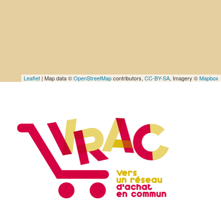
Leaflet
| Map data ©
OpenStreetMap
contributors,
CC-BY-SA
, Imagery ©
Mapbox