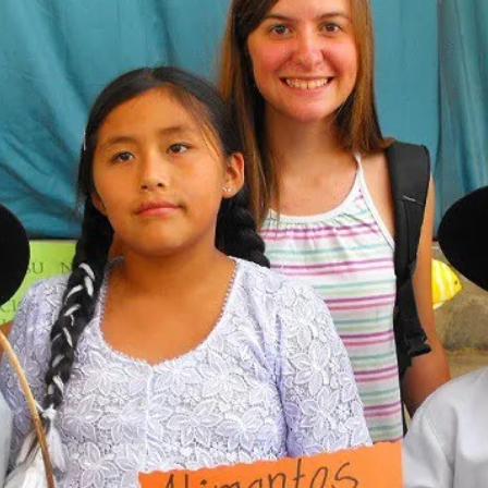
tierratrabajo” Entrevista a Lucía
de Justicia Alimentaria en Aragón
Educación
Sin categorizar