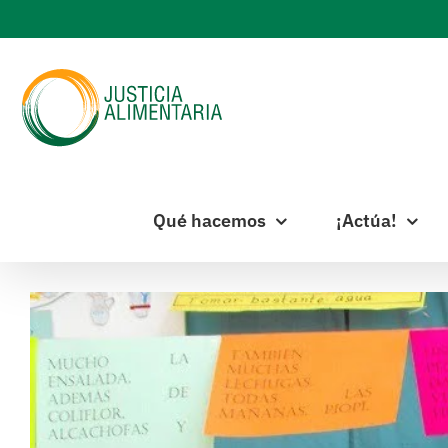
Skip
to
content
Qué hacemos
¡Actúa!