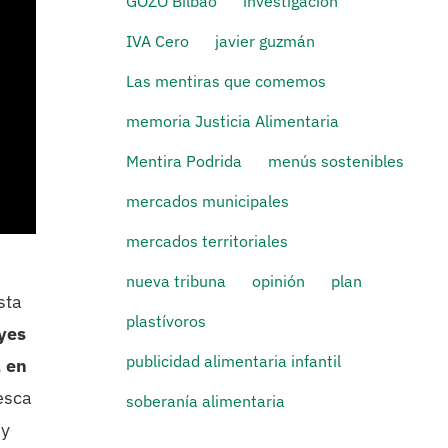
GOZO Bilbao
investigación
IVA Cero
javier guzmán
Las mentiras que comemos
memoria Justicia Alimentaria
Mentira Podrida
menús sostenibles
mercados municipales
mercados territoriales
nueva tribuna
opinión
plan
sta
plastívoros
eyes
publicidad alimentaria infantil
, en
esca
soberanía alimentaria
 y