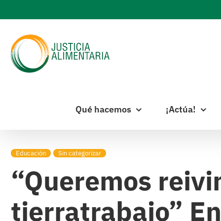
Skip
to
content
Qué hacemos
¡Actúa!
Educación
Sin categorizar
“Queremos reivin
tierratrabajo” En