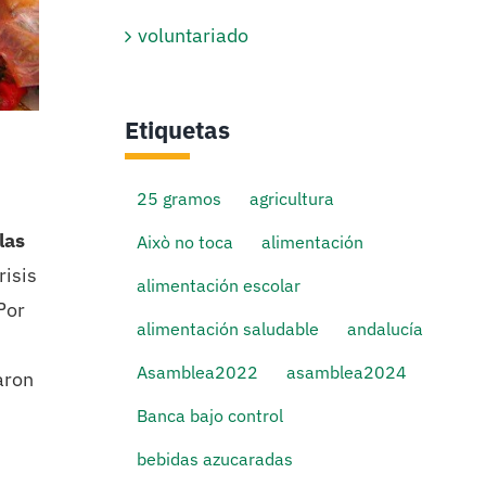
voluntariado
Etiquetas
25 gramos
agricultura
las
Això no toca
alimentación
risis
alimentación escolar
Por
alimentación saludable
andalucía
Asamblea2022
asamblea2024
aron
Banca bajo control
bebidas azucaradas