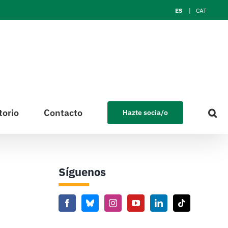
ES
CAT
torio
Contacto
Hazte socia/o
Síguenos