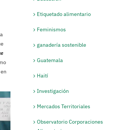
Etiquetado alimentario
Feminismos
ca
ue
ganadería sostenible
ue
Guatemala
omo
 en
Haití
Investigación
Mercados Territoriales
Observatorio Corporaciones