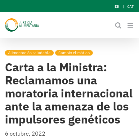
Skip
ES
CAT
to
content
Alimentación saludable
Cambio climático
Carta a la Ministra:
Reclamamos una
moratoria internacional
ante la amenaza de los
impulsores genéticos
6 octubre, 2022