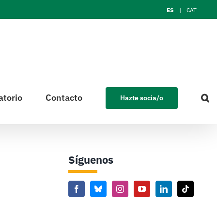
ES
CAT
atorio
Contacto
Hazte socia/o
Síguenos