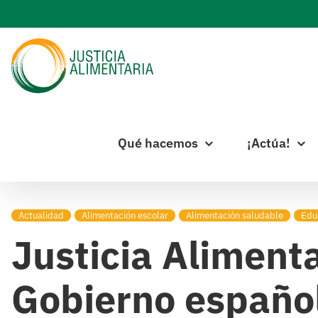
Skip
to
content
Qué hacemos
¡Actúa!
Actualidad
Alimentación escolar
Alimentación saludable
Edu
Justicia Alimenta
Gobierno español