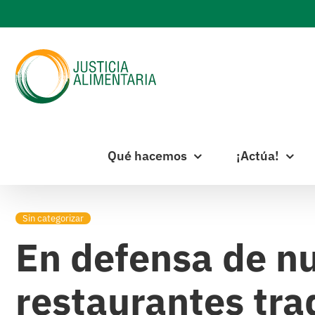
Skip
to
content
Qué hacemos
¡Actúa!
Sin categorizar
En defensa de n
restaurantes tra