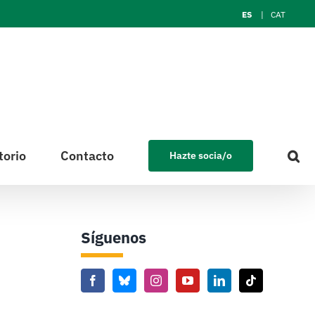
ES
CAT
torio
Contacto
Hazte socia/o
Síguenos