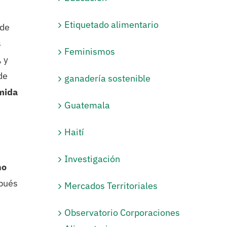
Etiquetado alimentario
 de
s
Feminismos
,
y
de
ganadería sostenible
mida
Guatemala
Haití
Investigación
no
spués
Mercados Territoriales
Observatorio Corporaciones