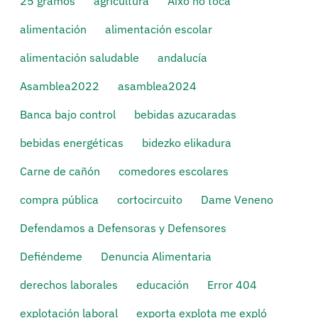
25 gramos
agricultura
Això no toca
alimentación
alimentación escolar
alimentación saludable
andalucía
Asamblea2022
asamblea2024
Banca bajo control
bebidas azucaradas
bebidas energéticas
bidezko elikadura
Carne de cañón
comedores escolares
compra pública
cortocircuito
Dame Veneno
Defendamos a Defensoras y Defensores
Defiéndeme
Denuncia Alimentaria
derechos laborales
educación
Error 404
explotación laboral
exporta explota me expló