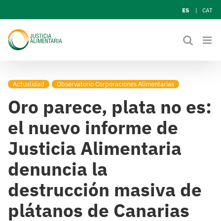
Skip
ES
CAT
to
content
Actualidad
Observatorio Corporaciones Alimentarias
Oro parece, plata no es:
el nuevo informe de
Justicia Alimentaria
denuncia la
destrucción masiva de
plátanos de Canarias