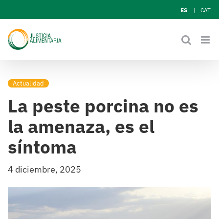
Skip
ES
CAT
to
content
Actualidad
La peste porcina no es
la amenaza, es el
síntoma
4 diciembre, 2025