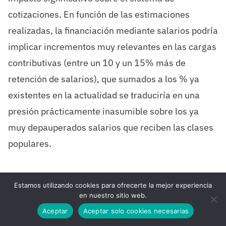
cotizaciones. En función de las estimaciones
realizadas, la financiación mediante salarios podría
implicar incrementos muy relevantes en las cargas
contributivas (entre un 10 y un 15% más de
retención de salarios), que sumados a los % ya
existentes en la actualidad se traduciría en una
presión prácticamente inasumible sobre los ya
muy depauperados salarios que reciben las clases
populares.
Pensar que se pueden sacar
Estamos utilizando cookies para ofrecerte la mejor experiencia
90.000 millones de euros a
en nuestro sitio web.
Aceptar
Aceptar solo cookies necesarias
través de modificar la política