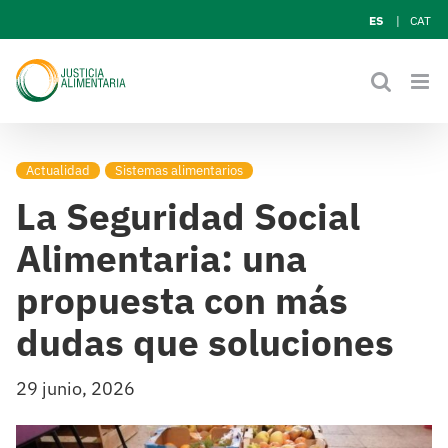
Skip
ES
CAT
to
content
Actualidad
Sistemas alimentarios
La Seguridad Social
Alimentaria: una
propuesta con más
dudas que soluciones
29 junio, 2026