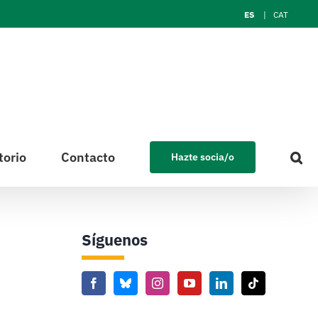
ES
CAT
torio
Contacto
Hazte socia/o
Síguenos