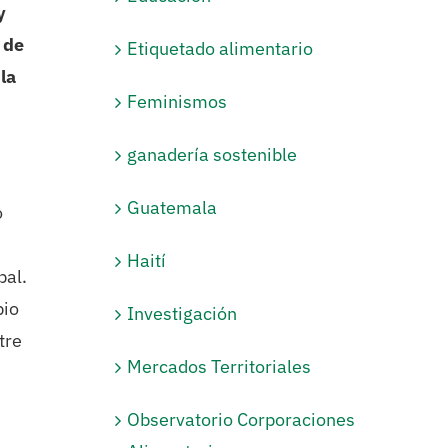
y
 de
Etiquetado alimentario
la
Feminismos
ganadería sostenible
Guatemala
o
Haití
bal.
bio
Investigación
tre
Mercados Territoriales
Observatorio Corporaciones