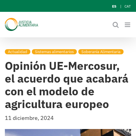
Skip
ES
CAT
to
content
Actualidad
Sistemas alimentarios
Soberanía Alimentaria
Opinión UE-Mercosur,
el acuerdo que acabará
con el modelo de
agricultura europeo
11 diciembre, 2024