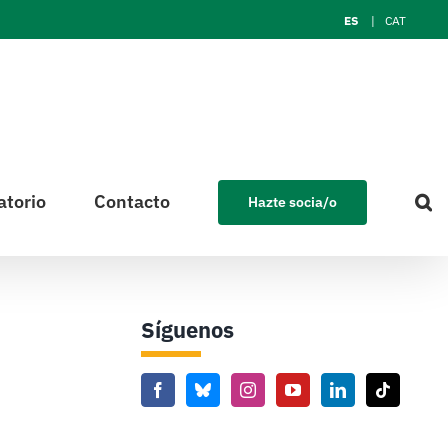
ES
CAT
atorio
Contacto
Hazte socia/o
Síguenos