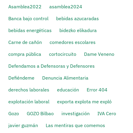
Asamblea2022
asamblea2024
Banca bajo control
bebidas azucaradas
bebidas energéticas
bidezko elikadura
Carne de cañón
comedores escolares
compra pública
cortocircuito
Dame Veneno
Defendamos a Defensoras y Defensores
Defiéndeme
Denuncia Alimentaria
derechos laborales
educación
Error 404
explotación laboral
exporta explota me expló
Gozo
GOZO Bilbao
investigación
IVA Cero
javier guzmán
Las mentiras que comemos