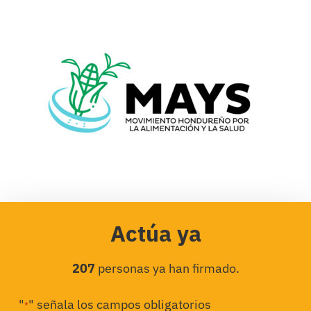
Actúa ya
207
personas ya han firmado.
"
" señala los campos obligatorios
*