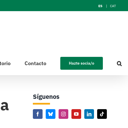
ES
CAT
torio
Contacto
Hazte socia/o
Síguenos
ea