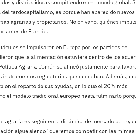
dos y distribuidoras compitiendo en el mundo global. S
a del tardocapitalismo, es porque han aparecido nuevos
as agrarias y propietarios. No en vano, quiénes impul
ortantes de Francia.
ntáculos se impulsaron en Europa por los partidos de
eron que la alimentación estuviera dentro de los acue
 Política Agraria Común se alineó justamente para favor
os instrumentos regulatorios que quedaban. Además, un
a en el reparto de sus ayudas, en la que el 20% más
nó el modelo tradicional europeo hasta fulminarlo porq
nal agraria es seguir en la dinámica de mercado puro y d
dicación sigue siendo “queremos competir con las mimas