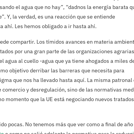
sando el agua que no hay”, “dadnos la energía barata q
”. Y, la verdad, es una reacción que se entiende
a ahí. Les hemos obligado a ir hasta ahí.
uede compartir. Los tímidos avances en materia ambient
tados por una gran parte de las organizaciones agraria
el agua al cuello -agua que ya tiene ahogados a miles d
mo objetivo derribar las barreras que necesita para
digma que nos ha llevado hasta aquí. La misma patronal
bre comercio y desregulación, sino de las normativas med
smo momento que la UE está negociando nuevos tratados
sido pocas. No tenemos más que ver como a final de añ
to
o como no salió adelante la normativa para la reducc