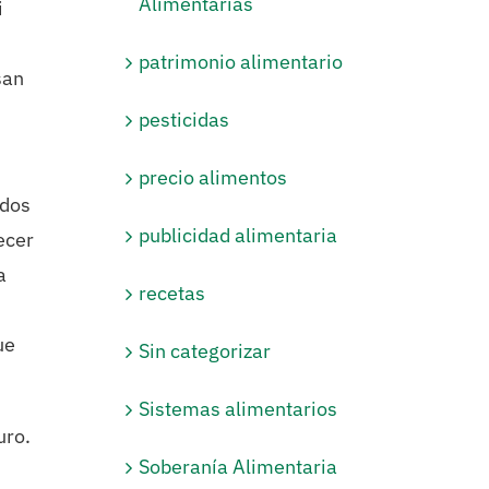
Alimentarias
i
patrimonio alimentario
san
pesticidas
precio alimentos
rdos
publicidad alimentaria
ecer
a
recetas
ue
Sin categorizar
Sistemas alimentarios
uro.
Soberanía Alimentaria