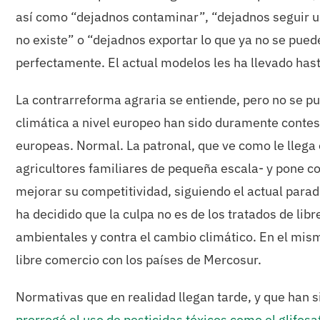
así como “dejadnos contaminar”, “dejadnos seguir u
no existe” o “dejadnos exportar lo que ya no se puede
perfectamente. El actual modelos les ha llevado hast
La contrarreforma agraria se entiende, pero no se p
climática a nivel europeo han sido duramente contes
europeas. Normal. La patronal, que ve como le llega 
agricultores familiares de pequeña escala- y pone co
mejorar su competitividad, siguiendo el actual para
ha decidido que la culpa no es de los tratados de li
ambientales y contra el cambio climático. En el mi
libre comercio con los países de Mercosur.
Normativas que en realidad llegan tarde, y que han 
prorrogó el uso de pesticidas tóxicos como el glifosa