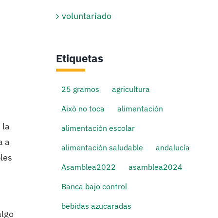
voluntariado
Etiquetas
25 gramos
agricultura
Això no toca
alimentación
 la
alimentación escolar
a a
alimentación saludable
andalucía
bles
Asamblea2022
asamblea2024
Banca bajo control
bebidas azucaradas
algo