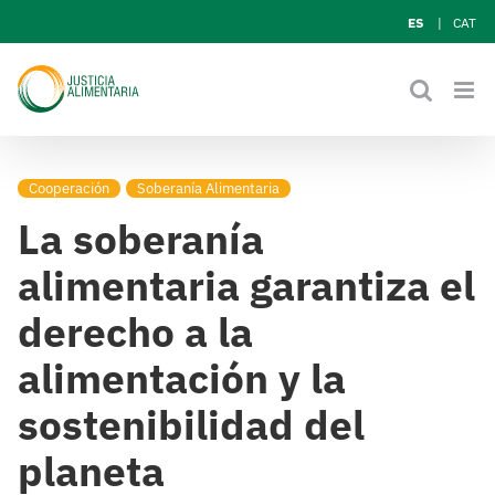
Skip
ES
CAT
to
content
Cooperación
Soberanía Alimentaria
La soberanía
alimentaria garantiza el
derecho a la
alimentación y la
sostenibilidad del
planeta