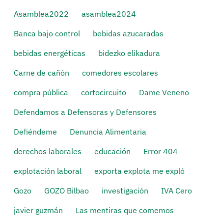
Asamblea2022
asamblea2024
Banca bajo control
bebidas azucaradas
bebidas energéticas
bidezko elikadura
Carne de cañón
comedores escolares
compra pública
cortocircuito
Dame Veneno
Defendamos a Defensoras y Defensores
Defiéndeme
Denuncia Alimentaria
derechos laborales
educación
Error 404
explotación laboral
exporta explota me expló
Gozo
GOZO Bilbao
investigación
IVA Cero
javier guzmán
Las mentiras que comemos