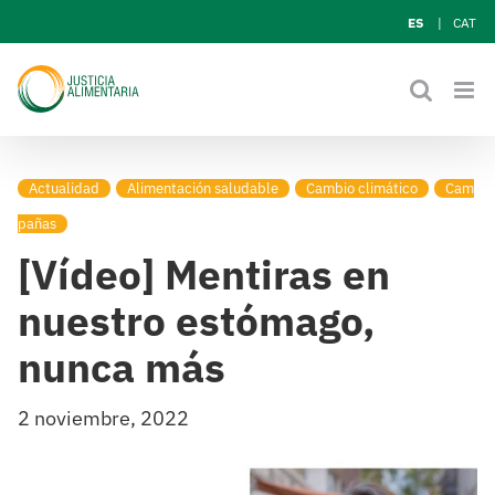
Skip
ES
CAT
to
content
Actualidad
Alimentación saludable
Cambio climático
Cam
pañas
[Vídeo] Mentiras en
nuestro estómago,
nunca más
2 noviembre, 2022