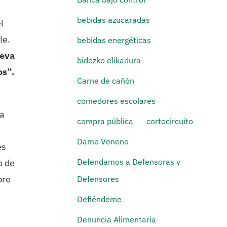
bebidas azucaradas
l
le.
bebidas energéticas
ueva
bidezko elikadura
os”.
Carne de cañón
comedores escolares
ra
compra pública
cortocircuito
Dame Veneno
es
Defendamos a Defensoras y
o de
bre
Defensores
Defiéndeme
Denuncia Alimentaria