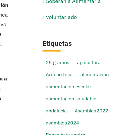
Soberanía Alimentaria
sión
nca
voluntariado
ivo
a
Etiquetas
a
25 gramos
agricultura
Això no toca
alimentación
a a
alimentación escolar
s
a
alimentación saludable
andalucía
Asamblea2022
asamblea2024
Banca bajo control