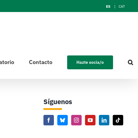
ES
CAT
atorio
Contacto
Hazte socia/o
Síguenos